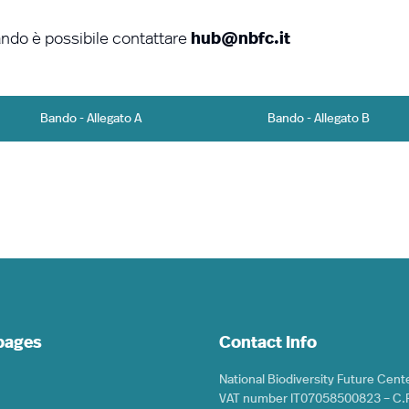
ando è possibile contattare
hub@nbfc.it
Bando - Allegato A
Bando - Allegato B
 pages
Contact Info
National Biodiversity Future Cent
VAT number IT07058500823 – C.F