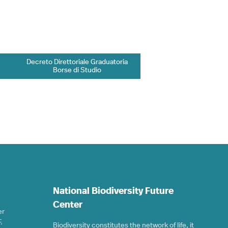
Decreto Direttoriale Graduatoria
Borse di Studio
National Biodiversity Future
Center
er
.
Biodiversity constitutes the network of life, it