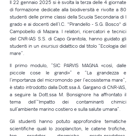
Il 22 gennaio 2025 si è svolta la terza delle 4 giornate
di formazione dedicate alla biodiversità e rivolte a 80
studenti delle prime classi della Scuola Secondaria di I
grado e ai docenti dell’I.C. "Pirandello - S.G. Bosco" di
Campobello di Mazara. I relatori, ricercatori e tecnici
del CNR-IAS S.S. di Capo Granitola, hanno guidato gli
studenti in un
exursus
didattico dal titolo “Ecologia del
mare”.
Il primo modulo, “SIC PARVIS MAGNA «così, dalle
piccole cose le grandi»” e “La grandezza e
l’importanza del micromondo per l’ecosistema mare”,
è stato introdotto dalla Dott.ssa A. Gargano di CNR-IAS,
a seguire la Dott.ssa M. Bonsignore ha affrontato il
tema dell’“Impatto dei contaminanti chimici
sull’ambiente marino costiero e sulla salute umana”.
Gli studenti hanno potuto approfondire tematiche
scientifiche quali lo zooplancton, le catene trofiche,
top predator, dinamiche preda-predatore,