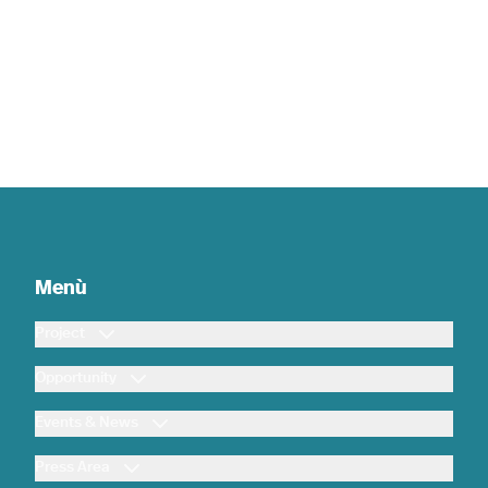
Menù
Project
Opportunity
Events & News
Press Area