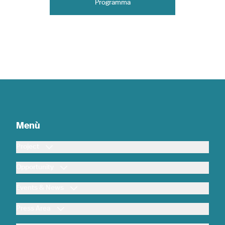
Programma
Menù
Project
Opportunity
Events & News
Press Area